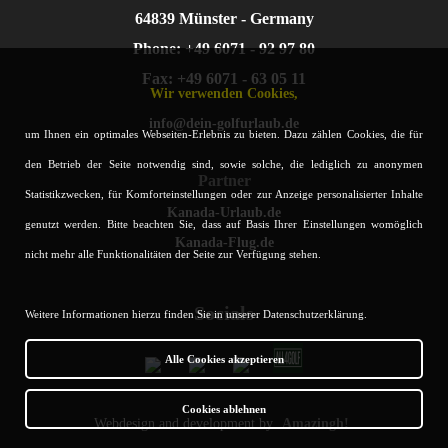
64839 Münster - Germany
Phone: +49 6071 - 92 97 80
Fax: +49 6071 - 63 05 11
Wir verwenden Cookies,
info@dein-golfurlaub.de
um Ihnen ein optimales Webseiten-Erlebnis zu bieten. Dazu zählen Cookies, die für
den Betrieb der Seite notwendig sind, sowie solche, die lediglich zu anonymen
Partner
Statistikzwecken, für Komforteinstellungen oder zur Anzeige personalisierter Inhalte
Kanada-Urlaub.de
genutzt werden. Bitte beachten Sie, dass auf Basis Ihrer Einstellungen womöglich
Kanada-Flug.de
nicht mehr alle Funktionalitäten der Seite zur Verfügung stehen.
Socials
Weitere Informationen hierzu finden Sie in unserer Datenschutzerklärung.
Alle Cookies akzeptieren
Cookies ablehnen
Webdesign and development by
Amazingh!