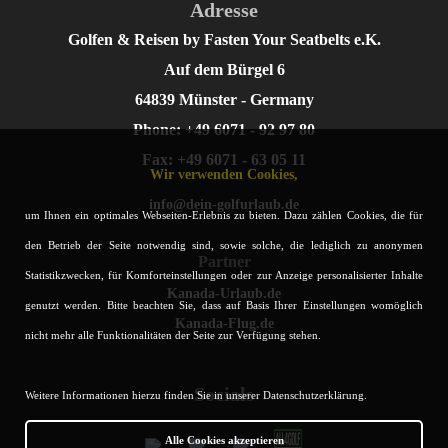
Adresse
Golfen & Reisen by Fasten Your Seatbelts e.K.
Auf dem Bürgel 6
64839 Münster - Germany
Phone: +49 6071 - 92 97 80
Fax: +49 6071 - 63 05 11
Wir verwenden Cookies,
info@dein-golfurlaub.de
um Ihnen ein optimales Webseiten-Erlebnis zu bieten. Dazu zählen Cookies, die für
den Betrieb der Seite notwendig sind, sowie solche, die lediglich zu anonymen
Partner
Statistikzwecken, für Komforteinstellungen oder zur Anzeige personalisierter Inhalte
Kanada-Urlaub.de
genutzt werden. Bitte beachten Sie, dass auf Basis Ihrer Einstellungen womöglich
Kanada-Flug.de
nicht mehr alle Funktionalitäten der Seite zur Verfügung stehen.
Socials
Weitere Informationen hierzu finden Sie in unserer Datenschutzerklärung.
Alle Cookies akzeptieren