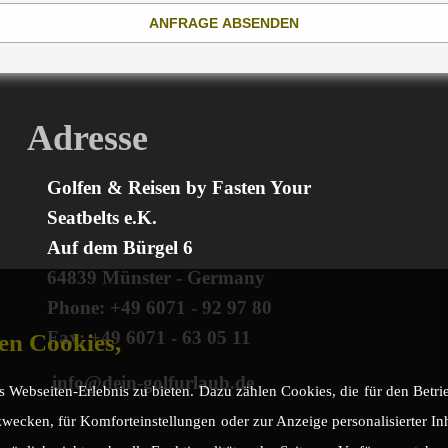
ANFRAGE ABSENDEN
Adresse
Golfen & Reisen by Fasten Your
Seatbelts e.K.
Auf dem Bürgel 6
64839 Münster - Germany
Phone: +49 6071 - 92 97 80
Fax: +49 6071 - 63 05 11
en Cookies,
info@dein-golfurlaub.de
 Webseiten-Erlebnis zu bieten. Dazu zählen Cookies, die für den Betrieb
wecken, für Komforteinstellungen oder zur Anzeige personalisierter Inha