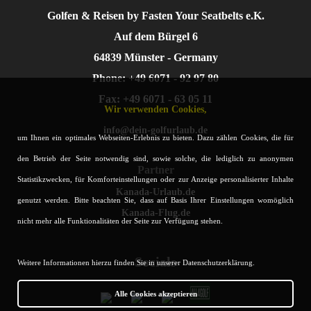
Golfen & Reisen by Fasten Your Seatbelts e.K.
Auf dem Bürgel 6
64839 Münster - Germany
Phone: +49 6071 - 92 97 80
Fax: +49 6071 - 63 05 11
Wir verwenden Cookies,
info@dein-golfurlaub.de
um Ihnen ein optimales Webseiten-Erlebnis zu bieten. Dazu zählen Cookies, die für
den Betrieb der Seite notwendig sind, sowie solche, die lediglich zu anonymen
Partner
Statistikzwecken, für Komforteinstellungen oder zur Anzeige personalisierter Inhalte
Kanada-Urlaub.de
genutzt werden. Bitte beachten Sie, dass auf Basis Ihrer Einstellungen womöglich
Kanada-Flug.de
nicht mehr alle Funktionalitäten der Seite zur Verfügung stehen.
Socials
Weitere Informationen hierzu finden Sie in unserer Datenschutzerklärung.
Alle Cookies akzeptieren