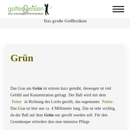
Grün
Das große Golflexikon
Grün
Das
Grün
ist der Bereich, welcher sich unmittelbar in Lochnähe
befindet.
Das Gras am
Grün
ist extrem kurz gemäht, deswegen ist viel
Gefühl und Konzentration gefragt. Der Ball wird mit dem
Putter
in Richtung des Lochs gerollt, das sogennante
Putten
.
Das Gras ist hier nur ca. 4 Millimeter lang. Das ist sehr wichtig,
da der Ball auf dem
Grün
nur gerollt werden soll. Für den
Greenkeeper erfordert dies eine intensive Pflege.