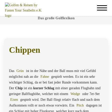
Chippen
Das große Golflexikon
Chippen
Ein wichtiger Schlag zur Annäherung an die Fahne.
Das
Grün
ist in der Nähe und der Ball muss mit viel Gefühl
möglichst nah an die
Fahne
gespielt werden. Es ist ein sehr
wichtiger Schlag, da er bei fast jeder Runde vorkommen kann.
Der
Chip
ist ein
kurzer Schlag
mit einer geraden Flugbahn und
geringer Ballflughöhe, welcher mit einem
Wedge
oder 7er-9er
Eisen
gespielt wird. Der Ball fliegt relativ flach und nach dem
Aufkommen rollt er noch etwas vorwärts. Ein
Pitch
dagegen ist
ein Schlag mit hoher Flugkurve, welcher kurz nach dem