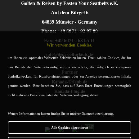
Golfen & Reisen by Fasten Your Seatbelts e.K.
Auf dem Bürgel 6
64839 Münster - Germany
Phone: +49 6071 - 92 97 80
Fax: +49 6071 - 63 05 11
Wir verwenden Cookies,
info@dein-golfurlaub.de
um Ihnen ein optimales Webseiten-Erlebnis zu bieten. Dazu zählen Cookies, die für
den Betrieb der Seite notwendig sind, sowie solche, die lediglich zu anonymen
Partner
Statistikzwecken, für Komforteinstellungen oder zur Anzeige personalisierter Inhalte
Kanada-Urlaub.de
genutzt werden. Bitte beachten Sie, dass auf Basis Ihrer Einstellungen womöglich
Kanada-Flug.de
nicht mehr alle Funktionalitäten der Seite zur Verfügung stehen.
Socials
Weitere Informationen hierzu finden Sie in unserer Datenschutzerklärung.
Alle Cookies akzeptieren