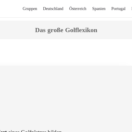
Gruppen
Deutschland
Österreich
Spanien
Portugal
Das große Golflexikon
ergebnisse von Golfern mit unterschiedlichem