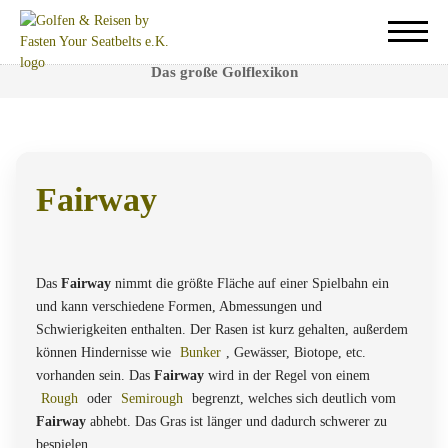
Fairway
Das große Golflexikon
Fairway
Fairway
ist der Bereich zwischen Abschlag und dem Grün.
Das
Fairway
nimmt die größte Fläche auf einer Spielbahn ein
und kann verschiedene Formen, Abmessungen und
Schwierigkeiten enthalten. Der Rasen ist kurz gehalten, außerdem
können Hindernisse wie
Bunker
, Gewässer, Biotope, etc.
vorhanden sein. Das
Fairway
wird in der Regel von einem
Rough
oder
Semirough
begrenzt, welches sich deutlich vom
Fairway
abhebt. Das Gras ist länger und dadurch schwerer zu
bespielen.