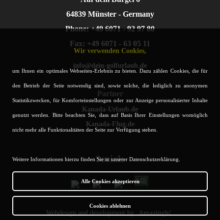
64839 Münster - Germany
Phone: +49 6071 - 92 97 80
Fax: +49 6071 - 63 05 11
Wir verwenden Cookies,
info@dein-golfurlaub.de
um Ihnen ein optimales Webseiten-Erlebnis zu bieten. Dazu zählen Cookies, die für
den Betrieb der Seite notwendig sind, sowie solche, die lediglich zu anonymen
Partner
Statistikzwecken, für Komforteinstellungen oder zur Anzeige personalisierter Inhalte
Kanada-Urlaub.de
genutzt werden. Bitte beachten Sie, dass auf Basis Ihrer Einstellungen womöglich
Kanada-Flug.de
nicht mehr alle Funktionalitäten der Seite zur Verfügung stehen.
Socials
Weitere Informationen hierzu finden Sie in unserer Datenschutzerklärung.
Alle Cookies akzeptieren
Cookies ablehnen
Webdesign and development by
Amazingh!