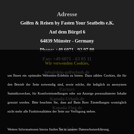
Adresse
Golfen & Reisen by Fasten Your Seatbelts e.K.
Auf dem Bürgel 6
64839 Münster - Germany
Phone: +49 6071 - 92 97 80
Fax: +49 6071 - 63 05 11
Wir verwenden Cookies,
info@dein-golfurlaub.de
um Ihnen ein optimales Webseiten-Erlebnis zu bieten. Dazu zählen Cookies, die für
den Betrieb der Seite notwendig sind, sowie solche, die lediglich zu anonymen
Partner
Statistikzwecken, für Komforteinstellungen oder zur Anzeige personalisierter Inhalte
Kanada-Urlaub.de
genutzt werden. Bitte beachten Sie, dass auf Basis Ihrer Einstellungen womöglich
Kanada-Flug.de
nicht mehr alle Funktionalitäten der Seite zur Verfügung stehen.
Socials
Weitere Informationen hierzu finden Sie in unserer Datenschutzerklärung.