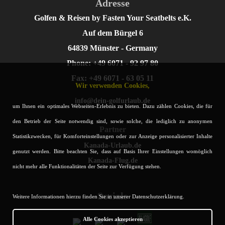
Adresse
Golfen & Reisen by Fasten Your Seatbelts e.K.
Auf dem Bürgel 6
64839 Münster - Germany
Phone: +49 6071 - 92 97 80
Fax: +49 6071 - 63 05 11
Wir verwenden Cookies,
info@dein-golfurlaub.de
um Ihnen ein optimales Webseiten-Erlebnis zu bieten. Dazu zählen Cookies, die für
den Betrieb der Seite notwendig sind, sowie solche, die lediglich zu anonymen
Partner
Statistikzwecken, für Komforteinstellungen oder zur Anzeige personalisierter Inhalte
Kanada-Urlaub.de
genutzt werden. Bitte beachten Sie, dass auf Basis Ihrer Einstellungen womöglich
Kanada-Flug.de
nicht mehr alle Funktionalitäten der Seite zur Verfügung stehen.
Socials
Weitere Informationen hierzu finden Sie in unserer Datenschutzerklärung.
Alle Cookies akzeptieren