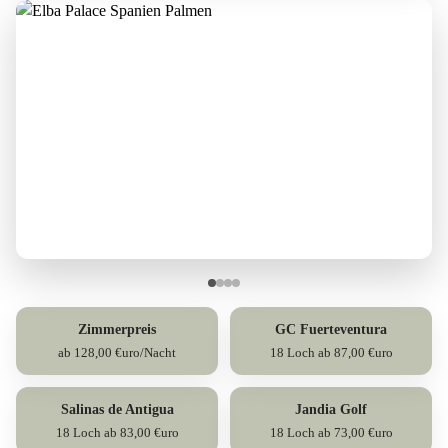
Zimmerpreis
GC Fuerteventura
ab 128,00 €uro/Nacht
18 Loch ab 87,00 €uro
Salinas de Antigua
Jandia Golf
18 Loch ab 83,00 €uro
18 Loch ab 73,00 €uro