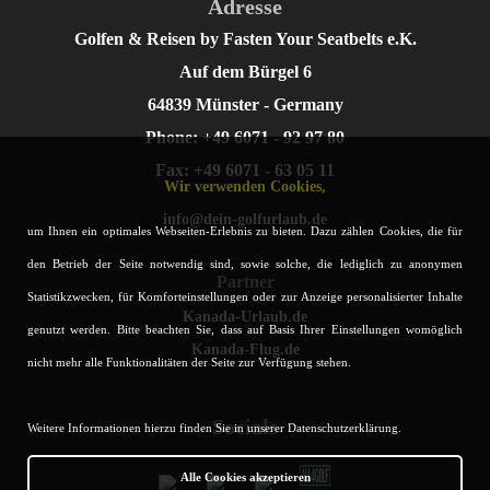
Adresse
malerischen Berglandschaften von Andalusien oder den grünen Oasen
auf den Baleareninseln gibt es für jeden Geschmack und jede
Golfen & Reisen by Fasten Your Seatbelts e.K.
Vorliebe den passenden Platz für einen erfolgreichen Golfurlaub.
Auf dem Bürgel 6
Das Klima Spaniens, kombiniert mit der Vielfalt der Golfplätze und
64839 Münster - Germany
der herzlichen Gastfreundschaft der spanischen Kultur, schafft eine
Phone: +49 6071 - 92 97 80
einladende Atmosphäre für Golfer aus aller Welt.
Fax: +49 6071 - 63 05 11
Ein Golfurlaub in Spanien verspricht unvergessliche Momente
Wir verwenden Cookies,
auf dem Grün und abseits davon, während Sie das Beste aus
info@dein-golfurlaub.de
dem Spiel und der wunderschönen Umgebung genießen.
um Ihnen ein optimales Webseiten-Erlebnis zu bieten. Dazu zählen Cookies, die für
den Betrieb der Seite notwendig sind, sowie solche, die lediglich zu anonymen
Partner
Statistikzwecken, für Komforteinstellungen oder zur Anzeige personalisierter Inhalte
Kanada-Urlaub.de
genutzt werden. Bitte beachten Sie, dass auf Basis Ihrer Einstellungen womöglich
Kanada-Flug.de
nicht mehr alle Funktionalitäten der Seite zur Verfügung stehen.
Socials
Weitere Informationen hierzu finden Sie in unserer Datenschutzerklärung.
Alle Cookies akzeptieren