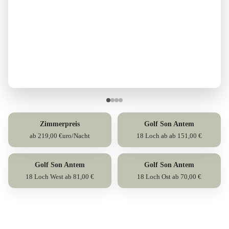
Zimmerpreis
Golf Son Antem
ab 219,00 €uro/Nacht
18 Loch ab ab 151,00 €
Golf Son Antem
Golf Son Antem
18 Loch West ab 81,00 €
18 Loch Ost ab 70,00 €