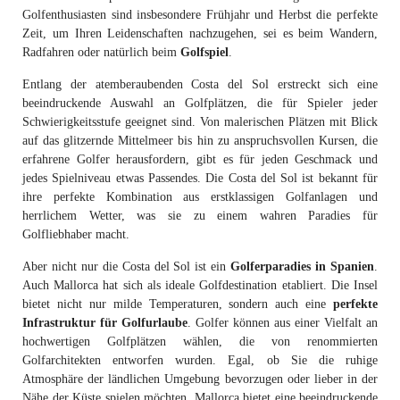
Golfenthusiasten sind insbesondere Frühjahr und Herbst die perfekte
Zeit, um Ihren Leidenschaften nachzugehen, sei es beim Wandern,
Radfahren oder natürlich beim
Golfspiel
.
Entlang der atemberaubenden Costa del Sol erstreckt sich eine
beeindruckende Auswahl an Golfplätzen, die für Spieler jeder
Schwierigkeitsstufe geeignet sind. Von malerischen Plätzen mit Blick
auf das glitzernde Mittelmeer bis hin zu anspruchsvollen Kursen, die
erfahrene Golfer herausfordern, gibt es für jeden Geschmack und
jedes Spielniveau etwas Passendes. Die Costa del Sol ist bekannt für
ihre perfekte Kombination aus erstklassigen Golfanlagen und
herrlichem Wetter, was sie zu einem wahren Paradies für
Golfliebhaber macht.
Aber nicht nur die Costa del Sol ist ein
Golferparadies in Spanien
.
Auch Mallorca hat sich als ideale Golfdestination etabliert. Die Insel
bietet nicht nur milde Temperaturen, sondern auch eine
perfekte
Infrastruktur für Golfurlaube
. Golfer können aus einer Vielfalt an
hochwertigen Golfplätzen wählen, die von renommierten
Golfarchitekten entworfen wurden. Egal, ob Sie die ruhige
Atmosphäre der ländlichen Umgebung bevorzugen oder lieber in der
Nähe der Küste spielen möchten, Mallorca bietet eine beeindruckende