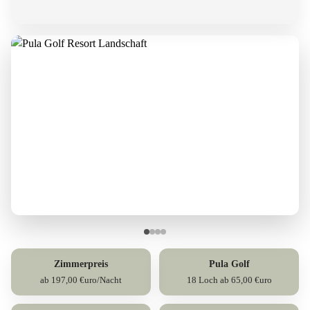
Zimmerpreis
Pula Golf
ab 197,00 €uro/Nacht
18 Loch ab 65,00 €uro