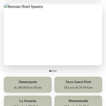
Zimmerpreis
Novo Sancti Petri
ab 286,00 €uro/Nacht
18 Loch ab 56,00 €uro
La Estancia
Montenmedio