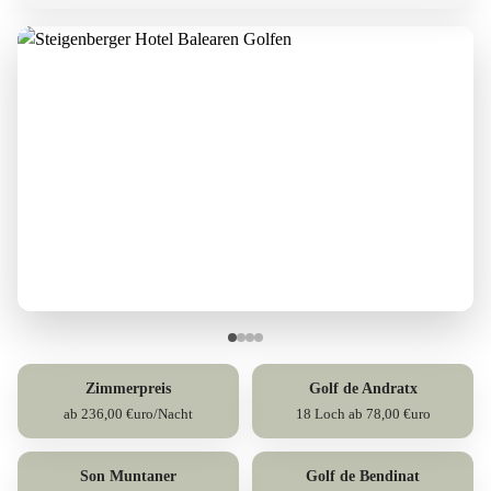
Zimmerpreis
Golf de Andratx
ab 236,00 €uro/Nacht
18 Loch ab 78,00 €uro
Son Muntaner
Golf de Bendinat