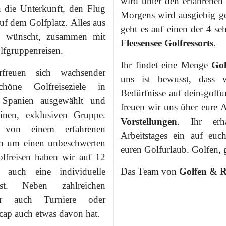
wird unter den erfahrene
 die Unterkunft, den Flug
Morgens wird ausgiebig geübt und nach d
uf dem Golfplatz. Alles aus
geht es auf einen der 4 se
s wünscht, zusammen mit
Fleesensee Golfressorts
.
lfgruppenreisen.
Ihr findet eine Menge
Gol
freuen sich wachsender
uns ist bewusst, dass 
höne Golfreiseziele in
Bedürfnisse auf dein-golfu
d Spanien ausgewählt und
freuen wir uns über eure 
einen, exklusiven Gruppe.
Vorstellungen
. Ihr erh
von einem erfahrenen
Arbeitstages ein auf euc
ch um einen unbeschwerten
euren Golfurlaub. Golfen,
lfreisen haben wir auf 12
 auch eine individuelle
Das Team von
Golfen & R
ist. Neben zahlreichen
wir auch Turniere oder
cap auch etwas davon hat.