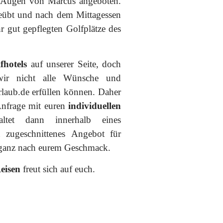
n Augen von Marcus angeboten.
em Mittagessen
hr gut gepflegten Golfplätze des
fhotels
auf unserer Seite, doch
wir nicht alle Wünsche und
rlaub.de erfüllen können. Daher
Anfrage mit euren
individuellen
altet dann innerhalb eines
h zugeschnittenes Angebot für
 ganz nach eurem Geschmack.
eisen
freut sich auf euch.