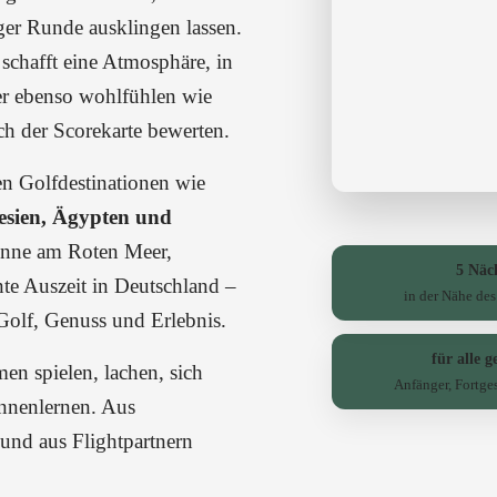
ger Runde ausklingen lassen.
chafft eine Atmosphäre, in
fer ebenso wohlfühlen wie
ach der Scorekarte bewerten.
n Golfdestinationen wie
esien, Ägypten und
onne am Roten Meer,
5 Näc
nte Auszeit in Deutschland –
in der Nähe des
 Golf, Genuss und Erlebnis.
für alle g
en spielen, lachen, sich
Anfänger, Fortges
nnenlernen. Aus
 und aus Flightpartnern