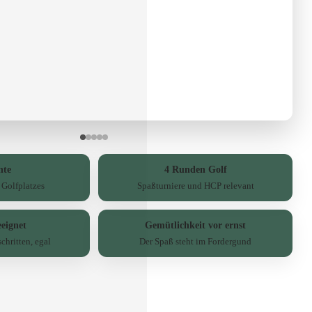
hte
4 Runden Golf
 Golfplatzes
Spaßturniere und HCP relevant
eeignet
Gemütlichkeit vor ernst
chritten, egal
Der Spaß steht im Fordergund