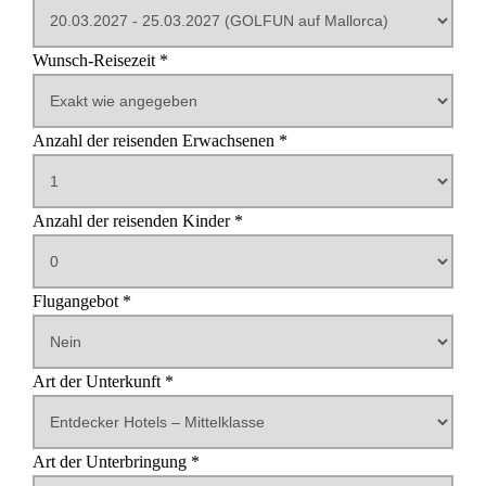
Wunsch-Reisezeit *
Reisedauer in Tagen
Anzahl der reisenden Erwachsenen *
Anzahl der reisenden Kinder *
Alter des ersten Kindes
Alter des zweiten Kindes
Alter des dritten Kindes
Alter des vierten Kindes
Alter des fünften Kindes
Flugangebot *
Abflughafen
Art der Unterkunft *
Art der Unterbringung *