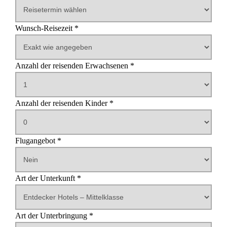
Wunsch-Reisezeit *
Reisedauer in Tagen
Anzahl der reisenden Erwachsenen *
Anzahl der reisenden Kinder *
Alter des ersten Kindes
Alter des zweiten Kindes
Alter des dritten Kindes
Alter des vierten Kindes
Alter des fünften Kindes
Flugangebot *
Abflughafen
Art der Unterkunft *
Art der Unterbringung *