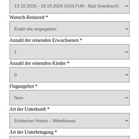
Wunsch-Reisezeit *
Reisedauer in Tagen
Anzahl der reisenden Erwachsenen *
Anzahl der reisenden Kinder *
Alter des ersten Kindes
Alter des zweiten Kindes
Alter des dritten Kindes
Alter des vierten Kindes
Alter des fünften Kindes
Flugangebot *
Abflughafen
Art der Unterkunft *
Art der Unterbringung *