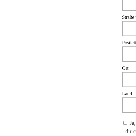
Straße
Postlei
Ort
Land
Ja,
dur