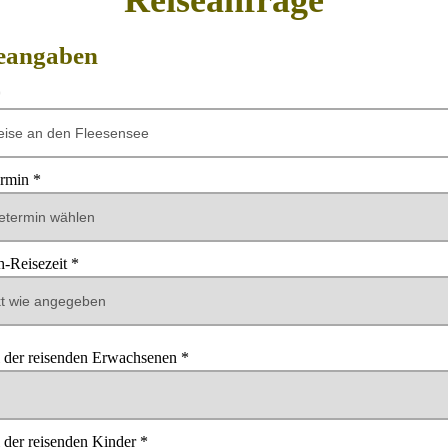
Reiseanfrage
eangaben
*
ermin *
-Reisezeit *
er in Tagen
 der reisenden Erwachsenen *
 der reisenden Kinder *