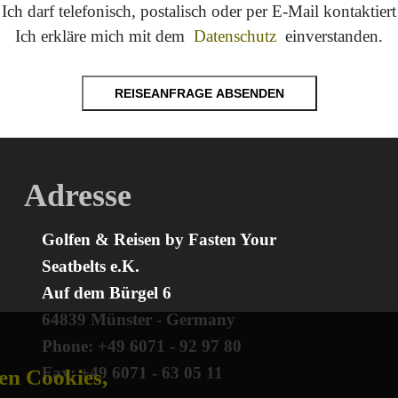
Ich darf telefonisch, postalisch oder per E-Mail kontaktier
Ich erkläre mich mit dem
Datenschutz
einverstanden.
REISEANFRAGE ABSENDEN
Adresse
Golfen & Reisen by Fasten Your
Seatbelts e.K.
Auf dem Bürgel 6
64839 Münster - Germany
Phone: +49 6071 - 92 97 80
Fax: +49 6071 - 63 05 11
en Cookies,