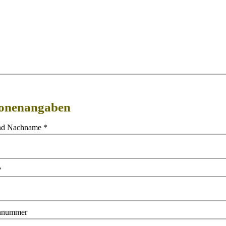
onenangaben
nd Nachname *
*
onnummer