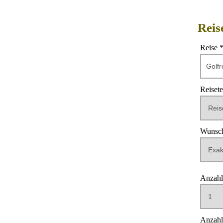
Reis
Reise 
Reiset
Wunsch
Reisedau
Anzahl
Anzahl