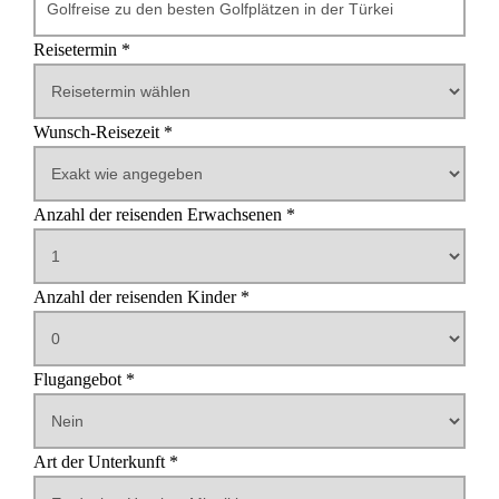
Reisetermin *
Wunsch-Reisezeit *
Reisedauer in Tagen
Anzahl der reisenden Erwachsenen *
Anzahl der reisenden Kinder *
Alter des ersten Kindes
Alter des zweiten Kindes
Alter des dritten Kindes
Alter des vierten Kindes
Alter des fünften Kindes
Flugangebot *
Abflughafen
Art der Unterkunft *