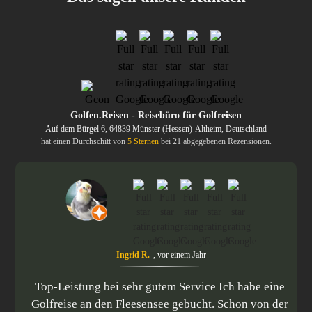
Golfen.Reisen - Reisebüro für Golfreisen
Auf dem Bürgel 6, 64839 Münster (Hessen)-Altheim, Deutschland
hat einen Durchschitt von
5 Sternen
bei 21 abgegebenen Rezensionen.
Torwartschule Nahe-Hunsrück
Ayla Reckermann
Florian Dehne
Ingrid R.
Dirk Bunk
,
vor einem Jahr
,
vor 4 Jahren
,
vor 4 Jahren
,
vor 2 Jahren
,
vor 2 Jahren
Top-Leistung bei sehr gutem Service Ich habe eine
Golfreise an den Fleesensee gebucht. Schon von der