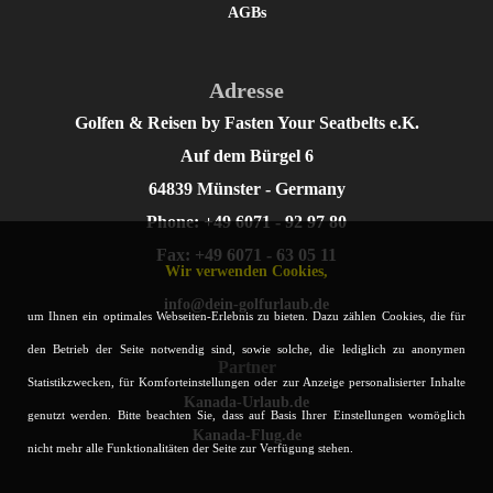
AGBs
Adresse
Golfen & Reisen by Fasten Your Seatbelts e.K.
Auf dem Bürgel 6
64839 Münster - Germany
Phone: +49 6071 - 92 97 80
Fax: +49 6071 - 63 05 11
Wir verwenden Cookies,
info@dein-golfurlaub.de
um Ihnen ein optimales Webseiten-Erlebnis zu bieten. Dazu zählen Cookies, die für
den Betrieb der Seite notwendig sind, sowie solche, die lediglich zu anonymen
Partner
Statistikzwecken, für Komforteinstellungen oder zur Anzeige personalisierter Inhalte
Kanada-Urlaub.de
genutzt werden. Bitte beachten Sie, dass auf Basis Ihrer Einstellungen womöglich
Kanada-Flug.de
nicht mehr alle Funktionalitäten der Seite zur Verfügung stehen.