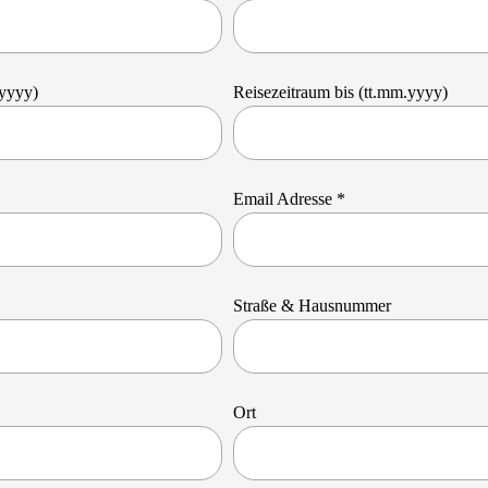
.yyyy)
Reisezeitraum bis (tt.mm.yyyy)
Email Adresse *
Straße & Hausnummer
Ort