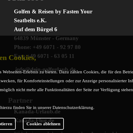
Golfen & Reisen by Fasten Your
Seatbelts e.K.
Auf dem Bürgel 6
64839 Münster - Germany
Phone: +49 6071 - 92 97 80
Fax: +49 6071 - 63 05 11
en Cookies,
info@dein-golfurlaub.de
 Webseiten-Erlebnis zu bieten. Dazu zählen Cookies, die für den Betrieb
wecken, für Komforteinstellungen oder zur Anzeige personalisierter Inha
möglich nicht mehr alle Funktionalitäten der Seite zur Verfügung stehen
Partner
hierzu finden Sie in unserer Datenschutzerklärung.
Kanada-Urlaub.de
Kanada-Flug.de
ptieren
Cookies ablehnen