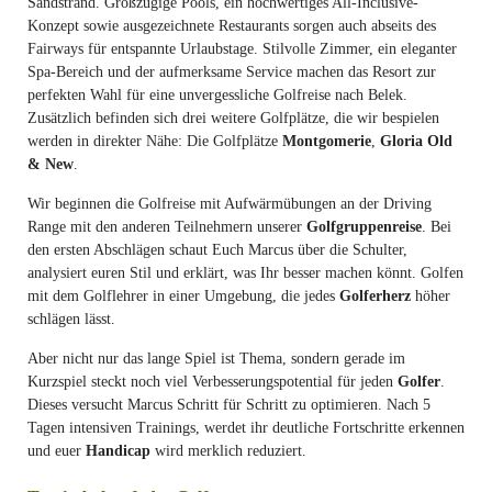
Sandstrand. Großzügige Pools, ein hochwertiges All-Inclusive-
Konzept sowie ausgezeichnete Restaurants sorgen auch abseits des
Fairways für entspannte Urlaubstage. Stilvolle Zimmer, ein eleganter
Spa-Bereich und der aufmerksame Service machen das Resort zur
perfekten Wahl für eine unvergessliche Golfreise nach Belek.
Zusätzlich befinden sich drei weitere Golfplätze, die wir bespielen
werden in direkter Nähe: Die Golfplätze
Montgomerie
,
Gloria Old
& New
.
Wir beginnen die Golfreise mit Aufwärmübungen an der Driving
Range mit den anderen Teilnehmern unserer
Golfgruppenreise
. Bei
den ersten Abschlägen schaut Euch Marcus über die Schulter,
analysiert euren Stil und erklärt, was Ihr besser machen könnt. Golfen
mit dem Golflehrer in einer Umgebung, die jedes
Golferherz
höher
schlägen lässt.
Aber nicht nur das lange Spiel ist Thema, sondern gerade im
Kurzspiel steckt noch viel Verbesserungspotential für jeden
Golfer
.
Dieses versucht Marcus Schritt für Schritt zu optimieren. Nach 5
Tagen intensiven Trainings, werdet ihr deutliche Fortschritte erkennen
und euer
Handicap
wird merklich reduziert.