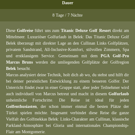
Dauer
8 Tage / 7 Nächte
Diese
Golfreise
führt uns zum
Titanic Deluxe Golf Resort
direkt am
Mittelmeer. Luxuriöser Golfurlaub in Belek: Das Titanic Deluxe Golf
Belek überzeugt mit direkter Lage an den Cullinan Links Golfplätzen,
privatem Sandstrand, All-Inclusive-Komfort, stilvollen Zimmern, Spa
und erstklassigem Service. Gemeinsam mit dem
PGA Golf-Pro
Marcus Bruns
werden die umliegenden Golfplätze der Golfregion
Belek
besucht.
Marcus analysiert deine Technik, holt dich ab wo, du stehst und hilft dir
bei deiner persönlichen Entwicklung zu einem besseren Golfer. Der
Unterricht findet zwar in einer Gruppe statt, aber jeder Teilnehmer wird
auch individuell von Marcus betreut und macht in diesem
Golfurlaub
unheimliche Fortschritte. Die Reise ist ideal für jeden
Golfenthusiasten
, der schon immer einmal die besten Plätze der
Türkei spielen möchte. Insgesamt verbindet diese Reise die ganze
Vielfalt des Golfmekkas Belek: Links-Charakter am Cullinan, klassische
Parkland-Atmosphäre bei Gloria und internationales Championship-
Flair am Montgomerie.