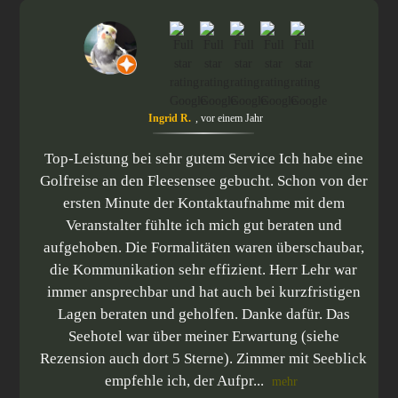
Torwartschule Nahe-Hunsrück
Ayla Reckermann
Florian Dehne
Ingrid R.
Dirk Bunk
,
vor einem Jahr
,
vor 4 Jahren
,
vor 4 Jahren
,
vor 2 Jahren
,
vor 2 Jahren
Top-Leistung bei sehr gutem Service Ich habe eine
Golfreise an den Fleesensee gebucht. Schon von der
ersten Minute der Kontaktaufnahme mit dem
Veranstalter fühlte ich mich gut beraten und
aufgehoben. Die Formalitäten waren überschaubar,
die Kommunikation sehr effizient. Herr Lehr war
immer ansprechbar und hat auch bei kurzfristigen
Lagen beraten und geholfen. Danke dafür. Das
Seehotel war über meiner Erwartung (siehe
Rezension auch dort 5 Sterne). Zimmer mit Seeblick
empfehle ich, der Aufpr...
mehr
mehr