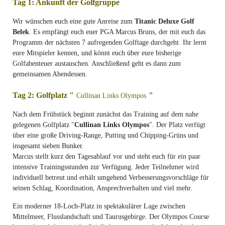
Tag 1: Ankunft der Golfgruppe
Wir wünschen euch eine gute Anreise zum
Titanic Deluxe Golf
Belek
. Es empfängt euch euer PGA Marcus Bruns, der mit euch das
Programm der nächsten 7 aufregenden Golftage durchgeht. Ihr lernt
eure Mitspieler kennen, und könnt euch über eure bisherige
Golfabenteuer austauschen. Anschließend geht es dann zum
gemeinsamen Abendessen.
Tag 2: Golfplatz "
"
Cullinan Links Olympos
Nach dem Frühstück beginnt zunächst das Training auf dem nahe
gelegenen Golfplatz "
Cullinan Links Olympos
". Der Platz verfügt
über eine große Driving-Range, Putting und Chipping-Grüns und
insgesamt sieben Bunker.
Marcus stellt kurz den Tagesablauf vor und steht euch für ein paar
intensive Trainingsstunden zur Verfügung. Jeder Teilnehmer wird
individuell betreut und erhält umgehend Verbesserungsvorschläge für
seinen Schlag, Koordination, Ansprechverhalten und viel mehr.
Ein moderner 18-Loch-Platz in spektakulärer Lage zwischen
Mittelmeer, Flusslandschaft und Taurusgebirge. Der Olympos Course